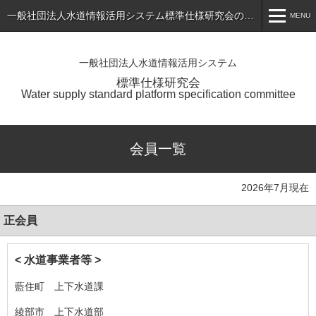
一般社団法人水道情報活用システム標準仕様研究会のホームページ
MENU
MENU
一般社団法人水道情報活用システム
ホーム
標準仕様研究会
Water supply standard platform specification committee
トピックス
標準仕様書（最新版）の公表
会員一覧
会員専用ページ
2026年7月現在
入会のご案内
正会員
会員一覧
研究会について
< 水道事業者等 >
お問い合わせ
藍住町 上下水道課
アプリケーションサービス・製品一覧
綾部市 上下水道部