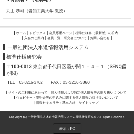
丸山 恭司（愛知工業大学 教授）
ホーム
トピックス
会員専用ページ
標準仕様書（最新版）の公表
入会のご案内
会員一覧
研究会について
お問い合わせ
一般社団法人水道情報活用システム
標準
仕様研究会
〒100-0013 東京都千代田区霞が関１－４－１（SENQ霞
が関）
TEL：
FAX：03-3216-3860
03-3216-3702
サイトのご利用にあたって
個人情報および特定個人情報等の取り扱いについて
ウェビナー・説明会等の申込みに関する個人情報の取り扱いについて
情報セキュリティ基本方針
サイトマップ
Copyright (C) 一般社団法人水道情報活用システム標準仕様研究会 All Rights Reserved.
表示：PC