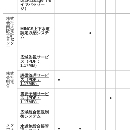
DiaPassage（ダ
イヤパッセー
ジ）
株式
会社
南大
MINCS上下水道
阪電
調定収納システ
●
子計
ム
算セ
ンタ
ー
広域監視サービ
ス
（PDF：
1.17MB）
株式
設備管理サービ
会社
ス
（PDF：
●
明電
1.17MB）
舎
需要予測サービ
ス
（PDF：
●
1.17MB）
広域統合監視制
御システム
メタ
水道施設台帳管
●
●
ウォ