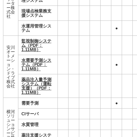
理システム
ータ
ー株
現場点検業務支
式会
援システム
社
水運用管理シス
●
テム
監視制御システ
ム
（PDF：
安川
1.11MB）
オー
トメ
ーシ
水需要予測シス
ョ
テム
（PDF：
●
ン・
1.11MB）
ドラ
イブ
薬品注入量予測
株式
システム（運転
会社
支援）
（PDF：
1.11MB）
需要予測
●
横河
CIサーバ
ソリ
ュー
ショ
水質管理
ンサ
ービ
薬注支援システ