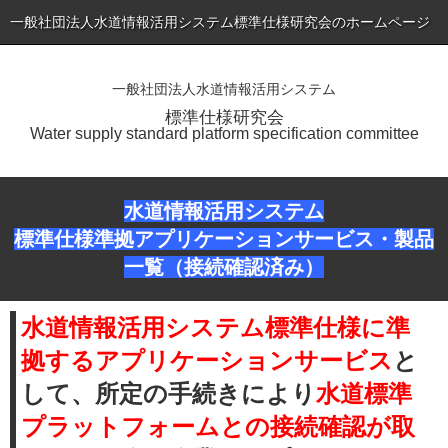
一般社団法人水道情報活用システム標準仕様研究会のホームページ
ME
一般社団法人水道情報活用システム
ホーム
標準仕様研究会
Water supply standard platform specification committee
トピックス
標準仕様書（最新版）の公表
水道情報活用システム
会員専用ページ
標準仕様準拠アプリケーションサービス・製品
一覧
（接続確認済み）
入会のご案内
会員一覧
水道情報活用システム標準仕様に準
研究会について
拠するアプリケーションサービス
と
して、所定の手続きにより
水道標準
お問い合わせ
プラットフォームとの接続確認が取
アプリケーションサービス・製品一覧