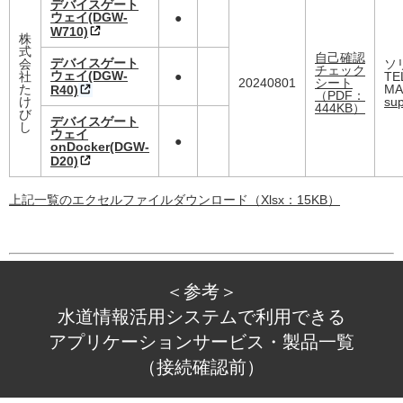
デバイスゲート
ウェイ(DGW-
●
W710)
株
式
自己確認
デバイスゲート
会
ソ
チェック
ウェイ(DGW-
社
●
TE
20240801
シート
た
MA
R40)
（PDF：
け
sup
444KB）
び
デバイスゲート
し
ウェイ
●
onDocker(DGW-
D20)
上記一覧のエクセルファイルダウンロード（Xlsx：15KB）
＜参考＞
水道情報活用システムで利用できる
アプリケーションサービス・製品一覧
（接続確認前）