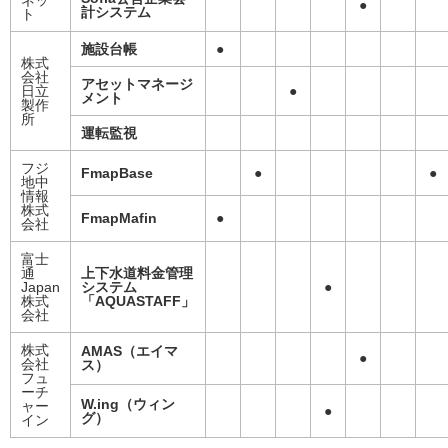
ネッ
●
計システム
ト
施設台帳
●
株式
会社
アセットマネージ
日立
●
メント
製作
所
運転監視
フジ
FmapBase
●
●
地中
情報
株式
FmapMafin
●
会社
富士
通
上下水道料金管理
Japan
システム
●
株式
「AQUASTAFF」
会社
株式
AMAS（エイマ
●
会社
ス）
フュ
ーチ
W.ing（ウィン
ャー
●
グ）
イン