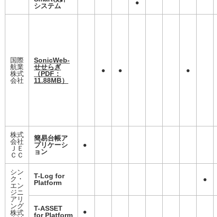
●
システム
国際
SonicWeb-
航業
せせらぎ
●
●
●
株式
（PDF：
会社
11.88MB）
株式
簡易台帳ア
会社
プリケーシ
●
ＪＥ
ョン
ＣＣ
シン
T-Log for
ク・
●
Platform
エン
ジニ
アリ
ング
T-ASSET
●
株式
for Platform