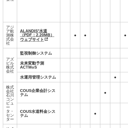
アジ
ALANDIS⁺水道
ア航
（PDF：2.20MB）
測株
●
●
●
式会
ウェブサイト
社
監視制御システム
アズ
ビル
未来変動予測
株式
ACTMoS
会社
水運用管理システム
●
株式
COUS企業会計シス
会社
●
テム
石川
コン
ピュ
ー
タ・
COUS水道料金シス
●
セン
テム
ター