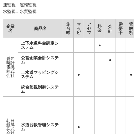
運監視…運転監視
水監視…水質監視
施
マ
ア
需
管
企業
料
会
商品名
台
ッ
セ
要
解
名
金
計
帳
ピ
マ
予
析
上下水道料金調定シ
●
ステム
公営企業会計システ
愛知
●
ム
時計
電機
株式
上水道マッピングシ
●
●
会社
ステム
統合監視制御システ
ム
朝日
航洋
水道台帳管理システ
●
株式
ム
会社