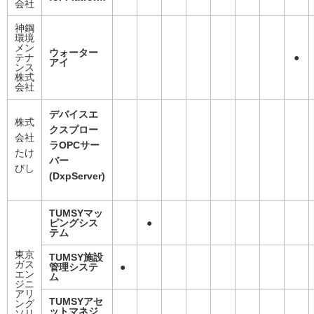
会社
神鋼
環境
メン
ウォーター
テナ
●
アイ
ンス
株式
会社
デバイスエ
株式
クスプロー
会社
ラ
OPC
サー
たけ
バー
びし
(DxpServer)
TUMSYマッ
ピングシス
●
テム
東京
TUMSY施設
ガス
管理システ
●
エン
ム
ジニ
アリ
TUMSYアセ
ング
ットマネジ
ソリ