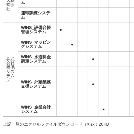
ス株
ム
式会
社
運転訓練システ
ム
WINS_設備台帳
●
管理システム
WINS_マッピン
●
グシステム
WINS_水道料金
株式
●
調定システム
会社
両毛
シス
テム
ズ
WINS_外勤業務
●
支援システム
WINS_企業会計
●
システム
上記一覧のエクセルファイルダウンロード（Xlsx：20KB）