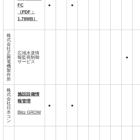
FC
●
●
（PDF：
1.78MB）
株
式
会
社
正
広域水道情
興
報監視制御
●
電
サービス
機
製
作
所
株
施設設備情
式
会
報管理
社
●
●
日
水
Blitz GROW
コ
ン