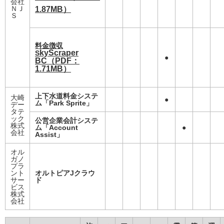
会社
ＮＪ
1.87MB）
Ｓ
料金徴
収
kyScraper
S
●
BC
（PDF：
1.71MB）
上下水道料金システ
大崎
●
ム「Park Sprite」
デー
タテ
ック
公営企業会計システ
株式
ム「Account
●
会社
Assist」
オル
ガノ
プラ
ント
オルトピアJクラウ
サー
ド
ビス
株式
会社