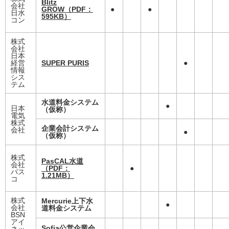
Blitz
会社
GROW（PDF：
●
●
日水
595KB）
コン
株式
会社
日本
経営
SUPER PURIS
●
情報
シス
テム
水道料金システム
●
日本
（仮称）
電気
株式
企業会計システム
会社
●
（仮称）
株式
PasCAL水道
会社
（PDF：
●
パス
1.21MB）
コ
株式
Mercurie上下水
●
会社
道料金システム
BSN
アイ
Sofia公営企業会