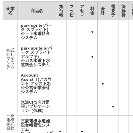
施
マ
ア
需
管
企業
料
会
商品名
台
ッ
セ
要
解
名
金
計
帳
ピ
マ
予
析
park sprite(パー
ク スプライト)
●
※上下水道料金
システム
park sprite α(パ
株式
ーク スプライト
会社
アルファ)
●
マイ
※ガス水道下水
シス
道料金システム
テム
Account
AssistⅡ(アカウ
ント アシスト2)
●
※公営企業会計
システム
水道CPS向け監
視アプリケーシ
●
ョン（仮称）
三菱
電機
三菱電機水道施
株式
設台帳管理シス
会社
テム
●
●