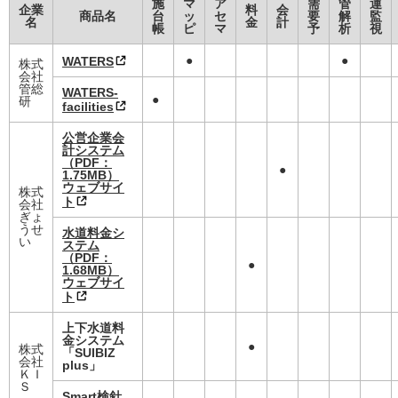
施
マ
ア
需
管
運
企業
料
会
商品名
台
ッ
セ
要
解
監
名
金
計
帳
ピ
マ
予
析
視
●
●
WATERS
株式
会社
管総
WATERS-
●
研
facilities
公営企業会
計システム
（PDF：
●
1.75MB）
ウェブサイ
株式
ト
会社
ぎょ
うせ
水道料金シ
い
ステム
（PDF：
●
1.68MB）
ウェブサイ
ト
上下水道料
金システム
●
株式
「SUIBIZ
会社
plus」
ＫＩ
Ｓ
Smart検針