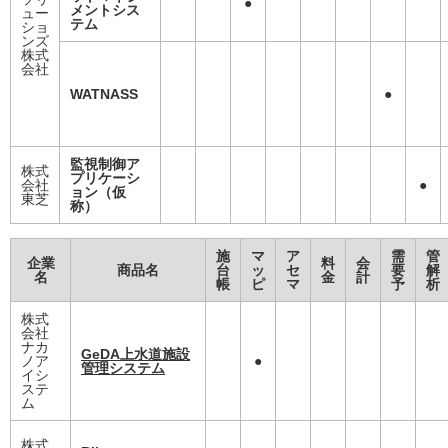
●
メントシス
ュー
テム
ショ
ンズ
株式
会社
WATNASS
●
監視制御ア
株式
プリケーシ
会社
●
ョン（仮
東芝
称）
施
マ
ア
需
管
企業
料
会
商品名
台
ッ
セ
要
解
名
金
計
帳
ピ
マ
予
析
株式
会社
ナカ
GeDA上水道施設
ノア
●
管理システム
イシ
ステ
ム
株式