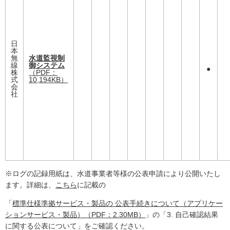
日
本
無
水道監視制
線
御システム
●
株
（PDF：
式
10,194KB）
会
社
※ログの記録用紙は、水道事業者等様の公表申請により公開いたし
ます。詳細は、
こちら
に記載の
「
標準仕様準拠サービス・製品の 公表手続きについて（アプリケー
ションサービス・製品）（PDF：2.30MB）
」の「3. 自己確認結果
に関する公表について」をご確認ください。