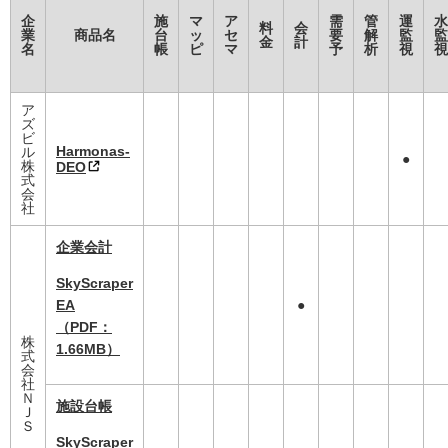
企
施
マ
ア
需
管
運
水
料
会
業
商品名
台
ッ
セ
要
解
監
監
金
計
名
帳
ピ
マ
予
析
視
視
ア
ズ
ビ
Harmonas-
ル
●
株
DE
O
式
会
社
企業会計
SkyScraper
EA
●
（PDF：
株
1.66MB）
式
会
社
Ｎ
施設台帳
Ｊ
Ｓ
SkyScraper