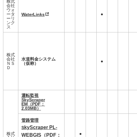
株式
会社
ウォ
ータ
●
WaterLinks
ーリ
ンク
ス
株式
会社
水道料金システム
●
ＮＳ
（仮称）
Ｄ
運転監視
SkyScraper
EM
（PDF：
2.03MB）
管路管
理
kyScraper PL-
S
株式
●
WEBGIS
（PDF：