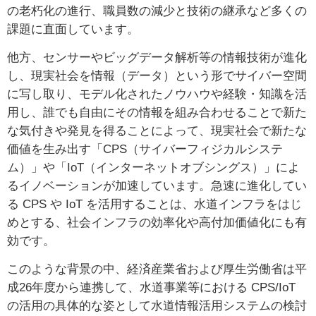
の老朽化の進行、職員数の減少と技術の継承など多くの
課題に直面しています。
他方、センサーやビッグデータ解析等の情報技術が進化
し、現実社会を情報（データ）という形でサイバー空間
に写し取り、モデル化されたノウハウや経験・知識を活
用し、誰でも自由にその情報を組み合わせることで新た
な気付きや発見を得ることによって、現実社会で新たな
価値を生み出す「CPS（サイバーフィジカルシステ
ム）」や「IoT（インターネットオブシングス）」によ
るイノベーションが加速しています。急速に進化してい
る CPS や IoT を活用することは、水道インフラをはじ
めとする、社会インフラの効率化や高付加価値化にも有
効です。
このような背景の中、経済産業省および厚生労働省は平
成26年度から連携して、水道事業等における CPS/IoT
の活用の具体的な姿として水道情報活用システムの検討