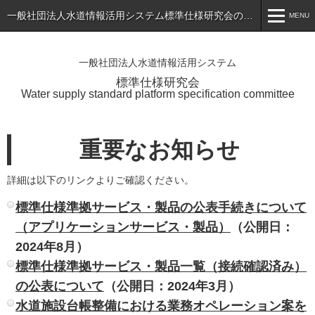
一般社団法人水道情報活用システム標準仕様研究会のホームページ
MENU
MENU
一般社団法人水道情報活用システム
ホーム
標準仕様研究会
Water supply standard platform specification committee
トピックス
標準仕様書（最新版）の公表
重要なお知らせ
会員専用ページ
詳細は以下のリンクよりご確認ください。
入会のご案内
標準仕様準拠サービス・製品の公表手続きについて
会員一覧
（アプリケーションサービス・製品）
（公開日：
2024年8月）
研究会について
標準仕様準拠サービス・製品一覧（接続確認済み）
お問い合わせ
の公表について
（公開日：2024年3月）
水道施設台帳整備における業務オペレーション案を
アプリケーションサービス・製品一覧