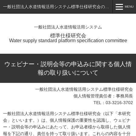
一般社団法人水道情報活用システム標準仕様研究会のホームページ
MENU
MENU
一般社団法人水道情報活用システム
ホーム
標準仕様研究会
Water supply standard platform specification committee
トピックス
標準仕様書（最新版）の公表
ウェビナー・説明会等の申込みに関する個人情
会員専用ページ
報の取り扱いについて
入会のご案内
一般社団法人水道情報活用システム標準仕様研究会
会員一覧
個人情報管理責任者：事務局長
TEL：03-3216-3702
研究会について
一般社団法人水道情報活用システム標準仕様研究会（以下「本研究
お問い合わせ
会」といいます。）は、個人情報保護の重要性を認識し、ウェビナ
ー・説明会等の申込みにあたって、お申込者様から取得した個人情
アプリケーションサービス・製品一覧
報を下記の通り、責任を持って取り扱います。これらの内容を十分