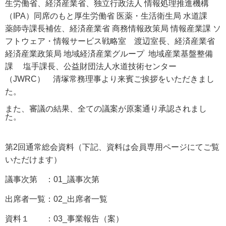
生労働省、経済産業省、独立行政法人 情報処理推進機構
（IPA）同席のもと厚生労働省 医薬・生活衛生局 水道課
薬師寺課長補佐、経済産業省 商務情報政策局 情報産業課 ソ
フトウェア・情報サービス戦略室 渡辺室長、経済産業省
経済産業政策局 地域経済産業グループ 地域産業基盤整備
課 塩手課長、公益財団法人水道技術センター
（JWRC） 清塚常務理事より来賓ご挨拶をいただきまし
た。
また、審議の結果、全ての議案が原案通り承認されまし
た。
第2回通常総会資料
（下記、資料は会員専用ページにてご覧
いただけます）
議事次第 ：01_議事次第
出席者一覧：02_出席者一覧
資料１ ：03_事業報告（案）