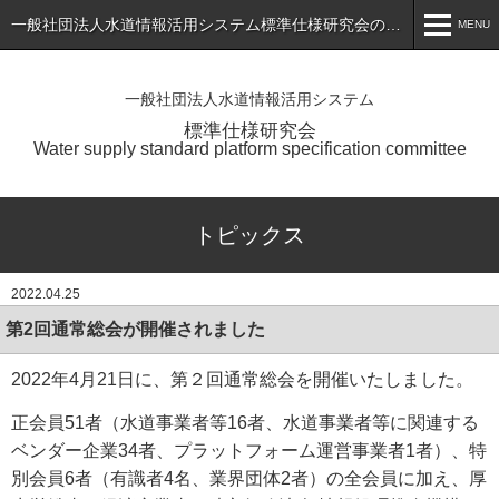
一般社団法人水道情報活用システム標準仕様研究会のホームページ
MENU
MENU
一般社団法人水道情報活用システム
ホーム
標準仕様研究会
Water supply standard platform specification committee
トピックス
標準仕様書（最新版）の公表
トピックス
会員専用ページ
2022.04.25
入会のご案内
第2回通常総会が開催されました
会員一覧
2022年4月21日に、第２回通常総会を開催いたしました。
研究会について
正会員51者（水道事業者等16者、水道事業者等に関連する
お問い合わせ
ベンダー企業34者、プラットフォーム運営事業者1者）、特
別会員6者（有識者4名、業界団体2者）の全会員に加え、厚
アプリケーションサービス・製品一覧