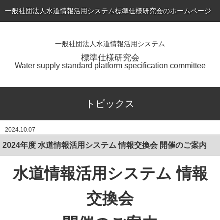
一般社団法人水道情報活用システム標準仕様研究会のホームページ
一般社団法人水道情報活用システム
ホーム
標準仕様研究会
Water supply standard platform specification committee
トピックス
標準仕様書（最新版）の公表
トピックス
会員専用ページ
2024.10.07
入会のご案内
2024年度 水道情報活用システム 情報交換会 開催のご案内
会員一覧
水道情報活用システム 情報
研究会について
お問い合わせ
交換会
アプリケーションサービス・製品一覧