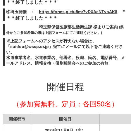
＊＊終了しました＊＊＊
＊
④埼玉開催 ：
https://forms.gle/u5mr7vDXAeNTvbAK8
＊＊終了しました＊＊＊
埼玉県保健医療部生活衛生課 様よりご案内
(県
外からご参加希望の際は上記フォームにてご連絡ください。)
※上記フォームへのアクセスが行えない場合は、
「
suidou@wssp.or.jp
」宛てにメールにて以下をご連絡くださ
い。
水道事業者名、水道事業名、部署名、役職、氏名、電話番号、メ
ールアドレス、情報交換・個別相談会へのご参加の有無
開催日程
（参加費無料、定員：各回50名）
開催都市
開催日
2024年11月6日（水）