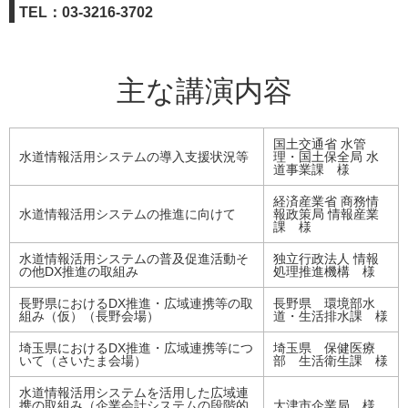
TEL：03-3216-3702
主な講演内容
国土交通省 水管
水道情報活用システムの導入支援状況等
理・国土保全局 水
道事業課 様
経済産業省 商務情
水道情報活用システムの推進に向けて
報政策局 情報産業
課 様
水道情報活用システムの普及促進活動そ
独立行政法人 情報
の他DX推進の取組み
処理推進機構 様
長野県におけるDX推進・広域連携等の取
長野県 環境部水
組み（仮）（長野会場）
道・生活排水課 様
埼玉県におけるDX推進・広域連携等につ
埼玉県 保健医療
いて（さいたま会場）
部 生活衛生課 様
水道情報活用システムを活用した広域連
携の取組み（企業会計システムの段階的
大津市企業局 様