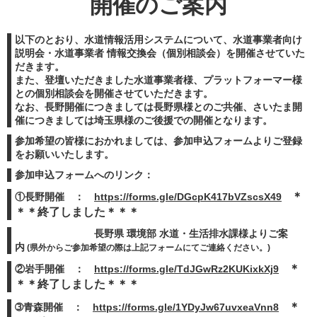
開催のご案内
以下のとおり、水道情報活用システムについて、水道事業者向け
説明会・水道事業者 情報交換会（個別相談会）を開催させていた
だきます。
また、登壇いただきました水道事業者様、プラットフォーマー様
との個別相談会を開催させていただきます。
なお、長野開催につきましては長野県様とのご共催、さいたま開
催につきましては埼玉県様のご後援での開催となります。
参加希望の皆様におかれましては、参加申込フォームよりご登録
をお願いいたします。
参加申込フォームへのリンク：
＊
①長野開催 ：
https://forms.gle/DGcpK417bVZscsX49
＊＊終了しました＊＊＊
長野県 環境部 水道・生活排水課様よりご案
内
(県外からご参加希望の際は上記フォームにてご連絡ください。)
＊
②岩手開催 ：
https://forms.gle/TdJGwRz2KUKixkXj9
＊＊終了しました＊＊＊
＊
➂青森開催 ：
https://forms.gle/1YDyJw67uvxeaVnn8