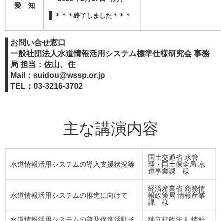
愛 知
＊＊＊終了しました＊＊＊
お問い合せ窓口
一般社団法人水道情報活用システム標準仕様研究会 事務
局 担当：佐山、住
Mail：suidou@wssp.or.jp
TEL：03-3216-3702
主な講演内容
国土交通省 水管
水道情報活用システムの導入支援状況等
理・国土保全局 水
道事業課 様
経済産業省 商務情
水道情報活用システムの推進に向けて
報政策局 情報産業
課 様
水道情報活用システムの普及促進活動そ
独立行政法人 情報