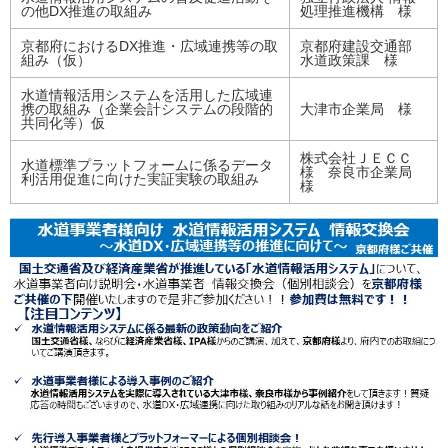
の他DX推進の取組み
処理推進機構 様
京都府におけるDX推進・広域連携等の取
京都府建設交通部
組み（仮）
水道政策課 様
水道情報活用システムを活用した広域連
携の取組み（企業会計システムの段階的
大津市企業局 様
共同化等）仮
株式会社ＪＥＣＣ
水道標準プラットフォームに係るデータ
様 奈良市企業局
利活用促進に向けた実証実験の取組み
様