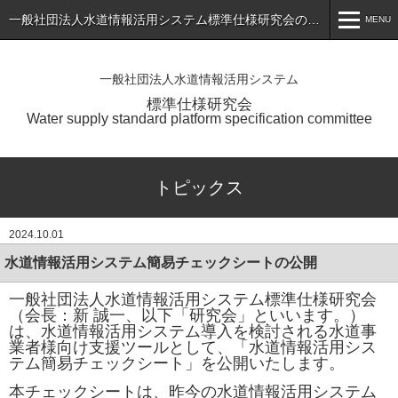
一般社団法人水道情報活用システム標準仕様研究会のホームページ
MENU
MENU
一般社団法人水道情報活用システム
ホーム
標準仕様研究会
Water supply standard platform specification committee
トピックス
標準仕様書（最新版）の公表
トピックス
会員専用ページ
2024.10.01
入会のご案内
水道情報活用システム簡易チェックシートの公開
会員一覧
一般社団法人水道情報活用システム標準仕様研究会
（会長：新 誠一、以下「研究会」といいます。）
研究会について
は、水道情報活用システム導入を検討される水道事
業者様向け支援ツールとして、「水道情報活用シス
お問い合わせ
テム簡易チェックシート」を公開いた
します。
アプリケーションサービス・製品一覧
本チェックシートは、昨今の水道情報活用システム