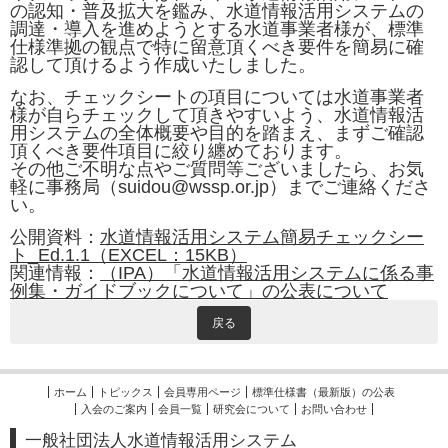
の認知・普及拡大を鑑み、水道情報活用システムの
調達・導入を進めようとする水道事業者様が、標準
仕様準拠の観点で特に留意頂くべき要件を簡易に確
認して頂けるよう作成いたしました。
なお、
チェックシートの項目については
水道事業者
様が自らチェックして頂きやすいよう、水道情報活
用システムの全体概要や目的を踏まえ、まずご確認
頂くべき要件項目に絞り纏めております。
その他ご不明な点やご質問等ございましたら、お気
軽に事務局（suidou@wssp.or.jp）までご連絡くださ
い。
公開資料：
水道情報活用システム簡易チェックシー
ト_Ed.1.1（EXCEL：15KB）
関連情報：
（IPA）「水道情報活用システムに係る事
例集・ガイドブックについて」の公表について
戻る
ホーム
トピックス
会員専用ページ
標準仕様書（最新版）の公表
入会のご案内
会員一覧
研究会について
お問い合わせ
一般社団法人水道情報活用システム