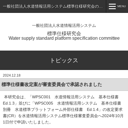
一般社団法人水道情報活用システム標準仕様研究会のホームページ
MENU
MENU
一般社団法人水道情報活用システム
ホーム
標準仕様研究会
Water supply standard platform specification committee
トピックス
標準仕様書（最新版）の公表
トピックス
会員専用ページ
2024.12.18
入会のご案内
標準仕様書改定案が審査委員会で承認されました
会員一覧
本研究会は、「WPSC001 水道情報活用システム 基本仕様書
研究会について
Ed.1.3」並びに「WPSC005 水道情報活用システム 基本仕様書
別冊 水道標準プラットフォーム外部仕様書 Ed.1.4」の改定要求
お問い合わせ
書(CR）を水道情報活用システム標準仕様審査委員会へ2024年10月
1日付で申請いたしました。
アプリケーションサービス・製品一覧