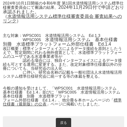
2024年10月1日開催の令和6年度 第1回水道情報活用システム標準仕
2024年11月29日付で
申請どおり
様審査委員会にて審議の結果、
承認されました。
（
水道情報活用システム標準仕様審査委員会 審査結果への
リンク
）
主な対象：WPSC001 水道情報活用システム Ed.1.3
水道情報活用システム 基本仕様書
WPSC005
別冊 水道標準プラットフォーム外部仕様書 Ed.1.4
改訂概要：標準インターフェイスによるデータ接続を原則としたう
えで、暫定期間に代わる例外措置として、水道標準プラットフォー
ムのユーザである水道事業者等が
認める場合には、独自インターフェイスによるデータ接
続も可とする運用に変更する。また、改定対象標準仕様書以外の分
冊についても、当研究会の法人化
に伴い、研究会名称の記載を一般社団法人水道情報活用
システム標準仕様研究会に統一する等の体裁を整える。
今般の通知を受けまして、「WPSC001 水道情報活用システム
基本仕様書 Ed.1.4」並びに「WPSC005 水道情報活用システム
基本仕様書 別冊 水道標準プラット
フォーム外部仕様書 Ed.1.4」、他分冊を本ホームページの「
標準
仕様書（最新版）の公表
」ページに掲載いたしました。
戻る