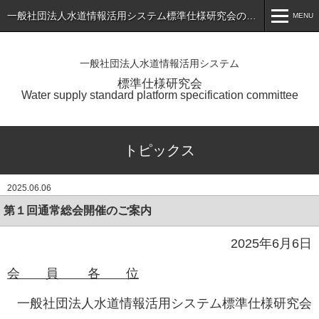
一般社団法人水道情報活用システム標準仕様研究会のホームページ
MENU
MENU
一般社団法人水道情報活用システム
ホーム
標準仕様研究会
Water supply standard platform specification committee
トピックス
標準仕様書（最新版）の公表
トピックス
会員専用ページ
2025.06.06
入会のご案内
第１回通常総会開催のご案内
会員一覧
2025年6月6日
研究会について
会 員 各 位
お問い合わせ
一般社団法人水道情報活用システム標準仕様研究会
アプリケーションサービス・製品一覧