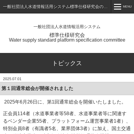
一般社団法人水道情報活用システム標準仕様研究会のホームページ
MENU
MENU
一般社団法人水道情報活用システム
ホーム
標準仕様研究会
Water supply standard platform specification committee
トピックス
標準仕様書（最新版）の公表
トピックス
会員専用ページ
2025.07.01
入会のご案内
第１回通常総会が開催されました
会員一覧
2025年6月26日に、第1回通常総会を開催いたしました。
研究会について
正会員114者（水道事業者等58者、水道事業者等に関連す
お問い合わせ
るベンダー企業55者、プラットフォーム運営事業者1者）、
特別会員8者（有識者5名、業界団体3者）に加え、国土交通
アプリケーションサービス・製品一覧