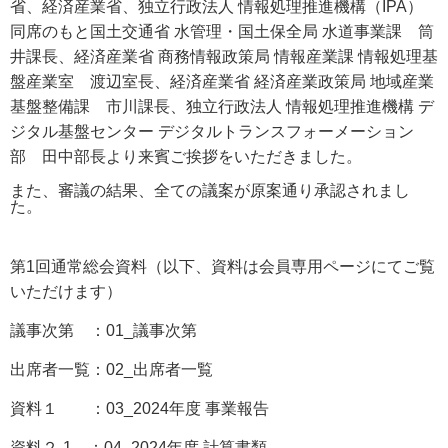
省、経済産業省、独立行政法人 情報処理推進機構（IPA）
同席のもと国土交通省 水管理・国土保全局 水道事業課
筒
井課長、経済産業省 商務情報政策局 情報産業課 情報処理基
盤産業室 渡辺室長、経済産業省 経済産業政策局 地域産業
基盤整備課 市川課長、独立行政法人 情報処理推進機構 デ
ジタル基盤センター デジタルトランスフォーメーション
部 田中部長
より来賓ご挨拶をいただきました。
また、審議の結果、全ての議案が原案通り承認されまし
た。
第1回通常総会資料
（以下、資料は会員専用ページにてご覧
いただけます）
議事次第 ：01_議事次第
出席者一覧：02_出席者一覧
資料１ ：03_2024年度 事業報告
資料２-1 ：04_2024年度 計算書類