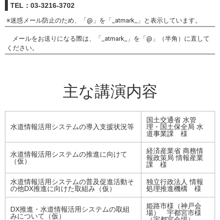
TEL：03-3216-3702
※迷惑メール防止のため、「@」を「_atmark_」と表示しています。
メールをお送りになる際は、「_atmark_」を「@」（半角）に直して
ください。
主な講演内容
国土交通省 水管
水道情報活用システムの導入支援状況等
理・国土保全局 水
道事業課 様
経済産業省 商務情
水道情報活用システムの推進に向けて
報政策局 情報産業
（仮）
課 様
水道情報活用システムの普及促進活動そ
独立行政法人 情報
の他DX推進に向けた取組み（仮）
処理推進機構 様
姫路市様（神戸会
DX推進・水道情報活用システムの取組
場） 宇都宮市様
みについて（仮）
（宇都宮会場）