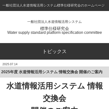
一般社団法人水道情報活用システム標準仕様研究会のホームページ
一般社団法人水道情報活用システム
ホーム
標準仕様研究会
Water supply standard platform specification committee
トピックス
標準仕様書（最新版）の公表
トピックス
会員専用ページ
2025.07.14
入会のご案内
2025年度 水道情報活用システム 情報交換会 開催のご案内
会員一覧
水道情報活用システム 情報
研究会について
お問い合わせ
交換会
アプリケーションサービス・製品一覧