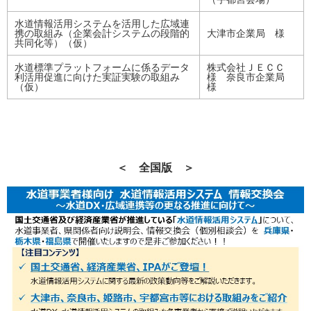
水道情報活用システムを活用した広域連
携の取組み（企業会計システムの段階的
大津市企業局 様
共同化等）（仮）
水道標準プラットフォームに係るデータ
株式会社ＪＥＣＣ
利活用促進に向けた実証実験の取組み
様 奈良市企業局
（仮）
様
＜ 全国版 ＞