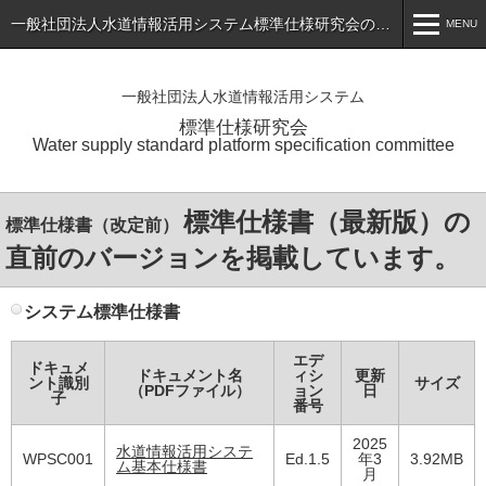
一般社団法人水道情報活用システム標準仕様研究会のホームページ
MENU
MENU
一般社団法人水道情報活用システム
ホーム
標準仕様研究会
Water supply standard platform specification committee
トピックス
標準仕様書（最新版）の公表
標準仕様書（最新版）の
標準仕様書（改定前）
会員専用ページ
直前のバージョンを掲載しています。
入会のご案内
システム標準仕様書
会員一覧
エデ
ドキュメ
ドキュメント名
ィシ
更新
研究会について
ント識別
サイズ
（PDFファイル）
ョン
日
子
番号
お問い合わせ
2025
水道情報活用システ
WPSC001
Ed.1.5
年3
3.92MB
ム基本仕様書
アプリケーションサービス・製品一覧
月