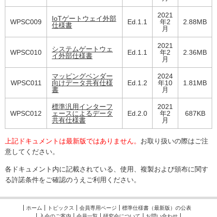
2021
IoTゲートウェイ外部
WPSC009
Ed.1.1
年2
2.88MB
仕様書
月
2021
システムゲートウェ
WPSC010
Ed.1.1
年2
2.36MB
イ外部仕様書
月
マッピングベンダー
2024
WPSC011
向けデータ共有仕様
Ed.1.2
年10
1.81MB
書
月
標準汎用インターフ
2021
WPSC012
ェースによるデータ
Ed.2.0
年2
687KB
共有仕様書
月
上記ドキュメントは最新版ではありません。
お取り扱いの際はご注
意してください。
各ドキュメント内に記載されている、使用、複製および頒布に関す
る許諾条件をご確認のうえご利用ください。
ホーム
トピックス
会員専用ページ
標準仕様書（最新版）の公表
入会のご案内
会員一覧
研究会について
お問い合わせ