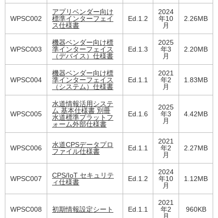
アプリベンダー向け
2024
WPSC002
標準インターフェイ
Ed.1.2
年10
2.26MB
ス仕様書
月
機器ベンダー向け標
2025
WPSC003
準インターフェイス
Ed.1.3
年3
2.20MB
（デバイス）仕様書
月
機器ベンダー向け標
2021
WPSC004
準インターフェイス
Ed.1.1
年2
1.83MB
（システム）仕様書
月
水道情報活用システ
2025
ム 基本仕様書 別冊
WPSC005
Ed.1.6
年3
4.42MB
水道標準プラットフ
月
ォーム外部仕様書
2021
水道CPSデータプロ
WPSC006
Ed.1.1
年2
2.27MB
ファイル仕様書
月
2024
CPS/IoT セキュリテ
WPSC007
Ed.1.2
年10
1.12MB
ィ仕様書
月
2021
WPSC008
初期情報設定シート
Ed.1.1
年2
960KB
月